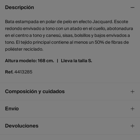
Descripción
Bata estampada en polar de pelo en efecto Jacquard. Escote
redondo envivado a tono con un atado en el cuello, abotonadura
en el centro a tono y canesú, sisas, bolsillos y bajos envivados a
tono. El tejido principal contiene al menos un 50% de fibras de
poliéster reciclado.
Altura modelo: 168 cm. |
Lleva la talla S.
Ref.
4413285
Composición y cuidados
Composición
Envío
100%
poliéster
¡GRATIS!
Envío a tienda
Devoluciones
2 - 4 días.
* Ceuta y Melilla excluídas.