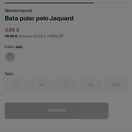
Women'secret
Bata polar pelo Jaquard
3,99 €
36,99 €
Ahorras
33,00 €
89
Color:
azul
Talla:
S
M
L
XL
XXL
AGOTADO