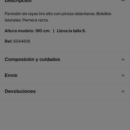
Descripción
Pantalón de rayas tiro alto con pinzas delanteras. Bolsillos
laterales. Pernera recta.
Altura modelo: 180 cm. |
Lleva la talla S.
Ref.
6544618
Composición y cuidados
Composición
Envío
100%
algodón
¡GRATIS!
Envío a tienda
Devoluciones
2 - 4 días.
* Ceuta y Melilla excluídas.
Dispones de
un mes
para realizar tu devolución a través de
cualquiera de los siguientes métodos:
Standard
2 - 4 días.
Gratis