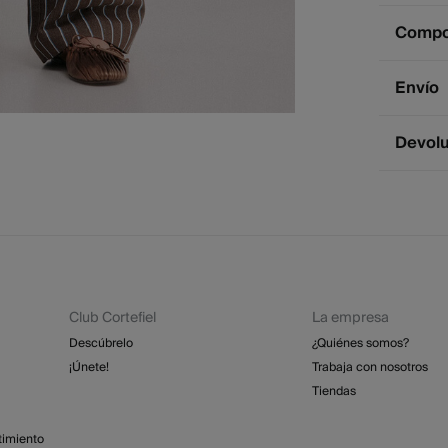
Compos
Compos
Envío
57%
al
Env
Devol
2 - 
* Ce
Dispone
cualquie
St
2 - 
Esp
Dev
GRA
Club Cortefiel
La empresa
Re
St
Descúbrelo
¿Quiénes somos?
4 - 
¡Únete!
Trabaja con nosotros
Tiendas
Isl
GRA
timiento