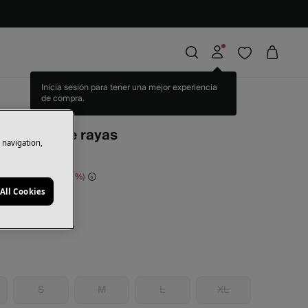
Inicia sesión para tener una mejor experiencia
de compra.
pia
antalones de rayas
e navigation,
orras
100,00 €
78
All Cookies
ron oscuro
S
M
L
XL