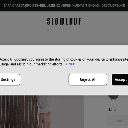
SARA CARBONERO E ISABEL JIMÉNEZ ABREN NUEVAS TIENDAS.
¡DESCÚBRELAS!
IDENTIFÍCATE COMO SOCIO Y DISFRUTA DE TODAS TUS VENTAJAS |
INICIAR SESIÓN.
Hoss Intro
Pía. P
“Accept All Cookies”, you agree to the storing of cookies on your device to enhance sit
 usage, and assist in our marketing efforts.
+INFO
29,00 €
129,00 €
Ah
 Settings
Reject All
Accept 
Color:
Mar
Talla:
XS