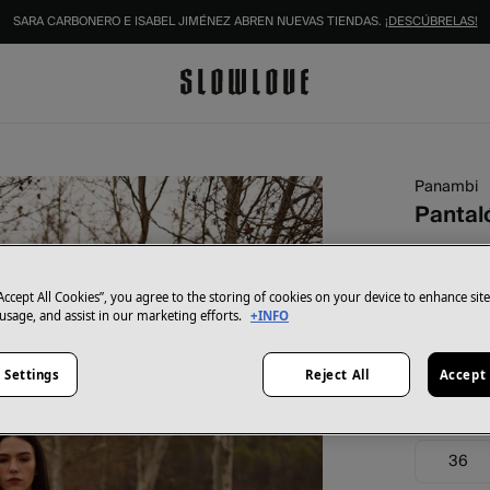
IDENTIFÍCATE COMO SOCIO Y DISFRUTA DE TODAS TUS VENTAJAS |
INICIAR SESIÓN.
Panambi
Pantal
90,00 €
150,00 €
Ah
“Accept All Cookies”, you agree to the storing of cookies on your device to enhance sit
 usage, and assist in our marketing efforts.
+INFO
Color:
Amar
 Settings
Reject All
Accept 
Talla:
36