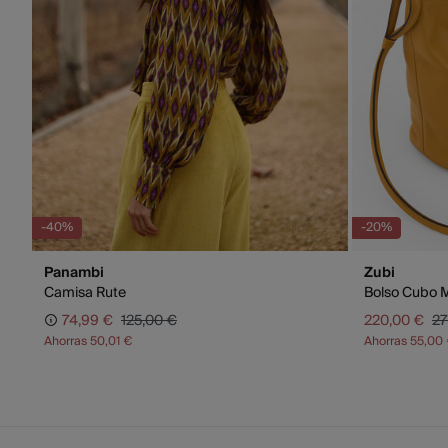
-40%
-20%
Panambi
Zubi
Camisa Rute
Bolso Cubo 
74,99 €
125,00 €
220,00 €
27
Ahorras
50,01 €
Ahorras
55,00