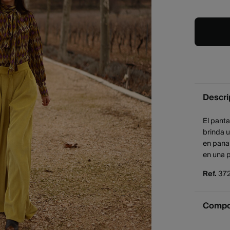
Descri
El panta
brinda u
en pana 
en una p
Ref.
37
Compos
Compos