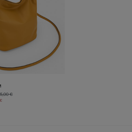
M
5,00 €
 €