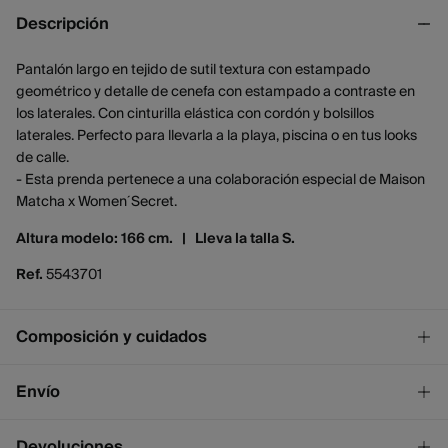
Descripción
Pantalón largo en tejido de sutil textura con estampado
geométrico y detalle de cenefa con estampado a contraste en
los laterales. Con cinturilla elástica con cordón y bolsillos
laterales. Perfecto para llevarla a la playa, piscina o en tus looks
de calle.
- Esta prenda pertenece a una colaboración especial de Maison
Matcha x Women´Secret.
Altura modelo: 166 cm. |
Lleva la talla S.
Ref.
5543701
Composición y cuidados
Composición
Envío
85%
viscosa
,
15%
poliamida
¡GRATIS!
Envío a tienda
Devoluciones