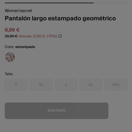
Women'secret
Pantalón largo estampado geométrico
8,99 €
29,99 €
Ahorras
21,00 €
70
Color:
estampado
Talla:
S
M
L
XL
XXL
AGOTADO