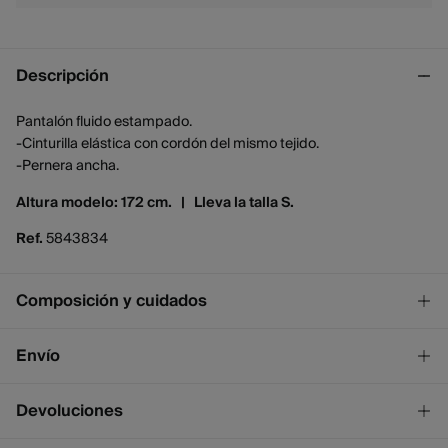
Descripción
Pantalón fluido estampado.
-Cinturilla elástica con cordón del mismo tejido.
-Pernera ancha.
Altura modelo: 172 cm. |
Lleva la talla S.
Ref.
5843834
Composición y cuidados
Composición
Envío
100%
viscosa
¡GRATIS!
Envío a tienda
Devoluciones
2 - 4 días.
* Ceuta y Melilla excluídas.