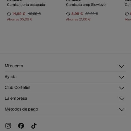
Slowlove
Slowlove
Slo
Camisa corta estapada
Camiseta crop Slowlove
Cam
14,99 €
49,99 €
8,99 €
29,99 €
Ahorras
35,00 €
Ahorras
21,00 €
Aho
Mi cuenta
Iniciar sesión
Ayuda
Registrarme
Atención al cliente
Club Cortefiel
Direcciones de envío
Envíanos un email
Historial de pedidos
Descúbrelo
La empresa
Preguntas frecuentes
Tarjeta regalo online
¡Únete!
Envíos
¿Quiénes somos?
Tarjeta abono
Métodos de pago
Cambios, devoluciones y desistimiento
Trabaja con nosotros
Promociones vigentes
Tiendas