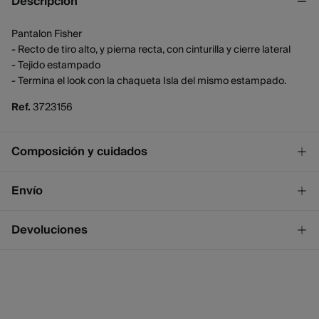
Descripción
Pantalon Fisher
- Recto de tiro alto, y pierna recta, con cinturilla y cierre lateral
- Tejido estampado
- Termina el look con la chaqueta Isla del mismo estampado.
Ref.
3723156
Composición y cuidados
Composición
Envío
86%
viscosa
,
14%
poliéster
¡GRATIS!
Envío a tienda
Devoluciones
2 - 4 días.
* Ceuta y Melilla excluídas.
Dispones de
un mes
para realizar tu devolución a través de
cualquiera de los siguientes métodos:
Standard
2 - 4 días.