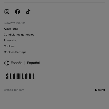
Cambios, devoluciones y desistimiento
Trabaja con nosotros
Promociones vigentes
Tiendas
Slowlove 2026©
Aviso legal
Condiciones generales
Privacidad
Cookies
Cookies Settings
España
Español
Brands Tendam
Mostrar