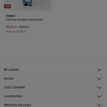
-50%
Object
Camisa manga corta tencel
29,99 €
59,99 €
Ahorras
30,00 €
Mi cuenta
Iniciar sesión
Ayuda
Registrarme
Atención al cliente
Club Cortefiel
Direcciones de envío
Envíanos un email
Historial de pedidos
Descúbrelo
La empresa
Preguntas frecuentes
Tarjeta regalo online
¡Únete!
Envíos
¿Quiénes somos?
Tarjeta abono
Métodos de pago