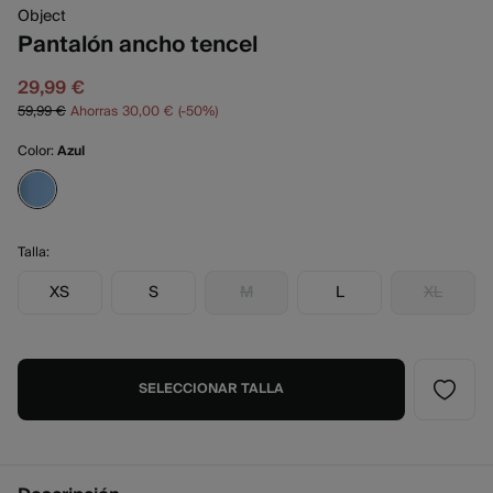
Object
Pantalón ancho tencel
29,99 €
59,99 €
Ahorras
30,00 €
50
Color:
Azul
Talla:
XS
S
M
L
XL
SELECCIONAR TALLA