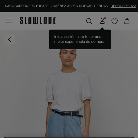
SARA CARBONERO E ISABEL JIMÉNEZ ABREN NUEVAS TIENDAS.
¡DESCÚBRELAS!
Inicia sesión para tener una
mejor experiencia de compra.