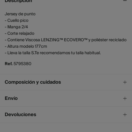
Descripción
Jersey de punto
- Cuello pico
- Manga 2/4
- Corte relajado
- Contiene Viscosa LENZING™ ECOVERO™ y poliéster reciclado
- Altura modelo 177cm
- Lleva la talla S.Te recomendamos tu talla habitual.
Ref.
5795380
Composición y cuidados
Composición
Envío
50%
viscosa
,
27%
nailon
,
23%
poliéster
¡GRATIS!
Envío a tienda
Devoluciones
Cuidados
2 - 4 días.
* Ceuta y Melilla excluídas.
Temperatura máxima de lavado 30C. Centrifugado corto
Dispones de
un mes
para realizar tu devolución a través de