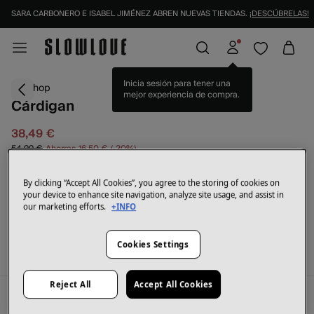
SARA CARBONERO E ISABEL JIMÉNEZ ABREN NUEVAS TIENDAS.
¡DESCÚBRELAS!
-30%
Inicia sesión para tener una
Topshop
mejor experiencia de compra.
Cárdigan
38,49 €
54,99 €
Ahorras
16,50 €
30
By clicking “Accept All Cookies”, you agree to the storing of cookies on
your device to enhance site navigation, analyze site usage, and assist in
our marketing efforts.
+INFO
SELECCIONAR TALLA
Cookies Settings
Reject All
Accept All Cookies
Descripción