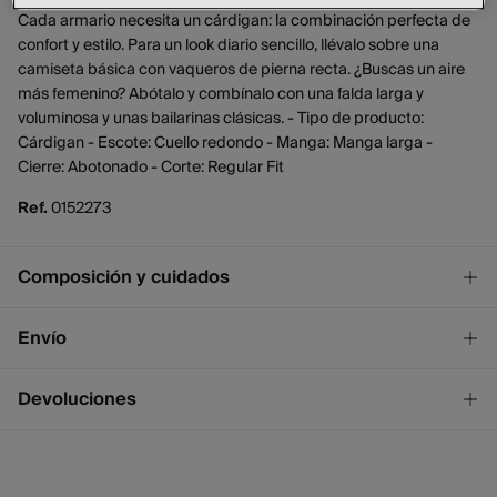
Cada armario necesita un cárdigan: la combinación perfecta de
confort y estilo. Para un look diario sencillo, llévalo sobre una
camiseta básica con vaqueros de pierna recta. ¿Buscas un aire
más femenino? Abótalo y combínalo con una falda larga y
voluminosa y unas bailarinas clásicas. - Tipo de producto:
Cárdigan - Escote: Cuello redondo - Manga: Manga larga -
Cierre: Abotonado - Corte: Regular Fit
Ref.
0152273
Composición y cuidados
Composición
Envío
77%
poliéster
,
16%
nylon
,
5%
lana
,
2%
elastano
¡GRATIS!
Envío a tienda
Devoluciones
Cuidados
2 - 4 días.
* Ceuta y Melilla excluídas.
Lavar a mano
Dispones de
un mes
para realizar tu devolución a través de
cualquiera de los siguientes métodos:
No blanquear
Standard