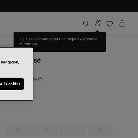
Inicia sesión para tener una mejor experiencia
de compra.
pia
. Falda evasé
e navigation,
orras
84,00 €
65
All Cookies
S
M
L
XL