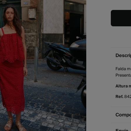
Descri
Falda mi
Presenta
Altura 
Ref.
84
Compos
Compos