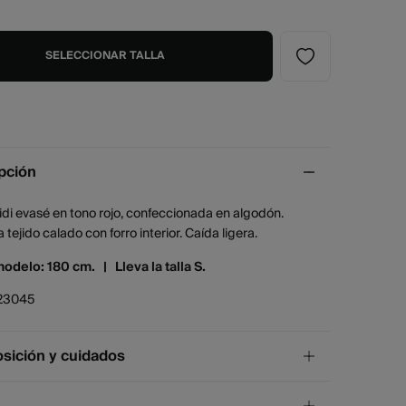
SELECCIONAR TALLA
pción
di evasé en tono rojo, confeccionada en algodón.
 tejido calado con forro interior. Caída ligera.
modelo: 180 cm. |
Lleva la talla S.
23045
ición y cuidados
ición