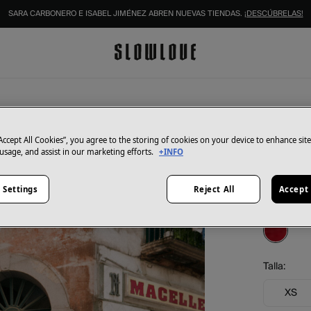
SARA CARBONERO E ISABEL JIMÉNEZ ABREN NUEVAS TIENDAS.
¡DESCÚBRELAS!
Hoss Intro
Romina
“Accept All Cookies”, you agree to the storing of cookies on your device to enhance sit
 usage, and assist in our marketing efforts.
+INFO
45,00 €
129,00 €
Ah
 Settings
Reject All
Accept 
Color:
rojo
Talla:
XS