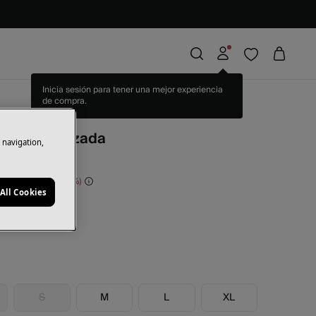
Inicia sesión para tener una mejor experiencia
de compra.
pia
. Falda cruzada
e navigation,
orras
74,00 €
57
All Cookies
ge
S
M
L
XL