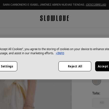
IDENTIFÍCATE COMO SOCIO Y DISFRUTA DE TODAS TUS VENTAJAS |
INICIAR SESIÓN.
Hoss Intro
Renata
“Accept All Cookies”, you agree to the storing of cookies on your device to enhance sit
 usage, and assist in our marketing efforts.
+INFO
55,00 €
129,00 €
Ah
 Settings
Reject All
Accept 
Color:
Bei
Talla:
XS