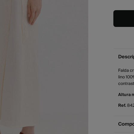
Descri
Falda cr
lino 100
contrast
Altura 
Ref.
84
Compos