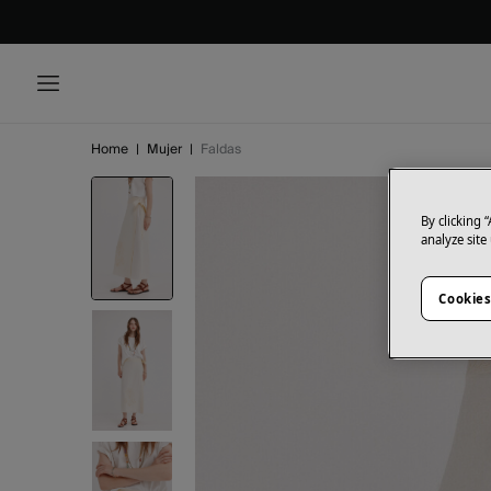
Home
|
Mujer
|
Faldas
By clicking 
analyze site
Cookies