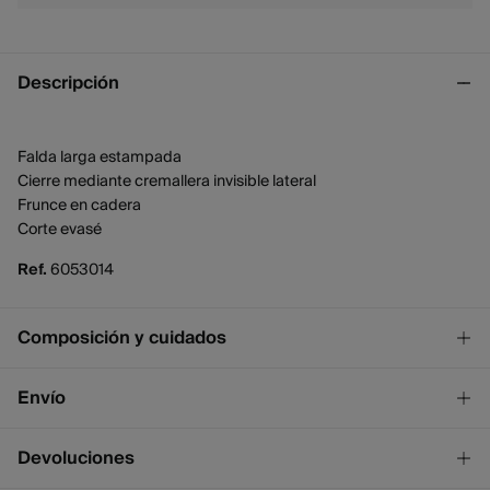
Descripción
Falda larga estampada
Cierre mediante cremallera invisible lateral
Frunce en cadera
Corte evasé
Ref.
6053014
Composición y cuidados
Composición
Envío
100%
viscosa
¡GRATIS!
Envío a tienda
Devoluciones
Cuidados
2 - 4 días.