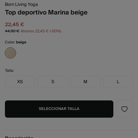
Born Living Yoga
Top deportivo Marina beige
22,45 €
44,90 €
Ahorras
22,45 €
50
Color:
beige
Talla:
XS
S
M
L
SELECCIONAR TALLA