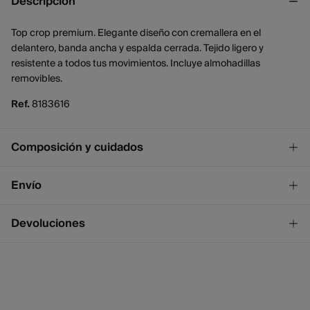
Descripción
Top crop premium. Elegante diseño con cremallera en el
delantero, banda ancha y espalda cerrada. Tejido ligero y
resistente a todos tus movimientos. Incluye almohadillas
removibles.
Ref.
8183616
Composición y cuidados
Composición
Envío
82%
poliamida
,
18%
elastano
¡GRATIS!
Envío a tienda
Devoluciones
Cuidados
2 - 4 días.
* Ceuta y Melilla excluídas.
No lavar
Dispones de
un mes
para realizar tu devolución a través de
cualquiera de los siguientes métodos:
No blanquear
Standard
2 - 4 días.
No secar en secadora