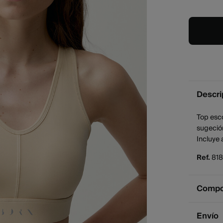
Descri
Top esco
sugeción
Incluye 
Ref.
81
Compos
Compos
Envío