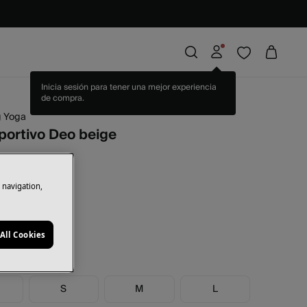
g Yoga
portivo Deo beige
rras
19,95 €
50
e navigation,
ge
All Cookies
S
M
L