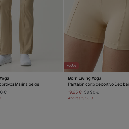
-50%
 Yoga
Born Living Yoga
ortivos Marina beige
Pantalón corto deportivo Deo be
90 €
19,95 €
39,90 €
€
Ahorras
19,95 €