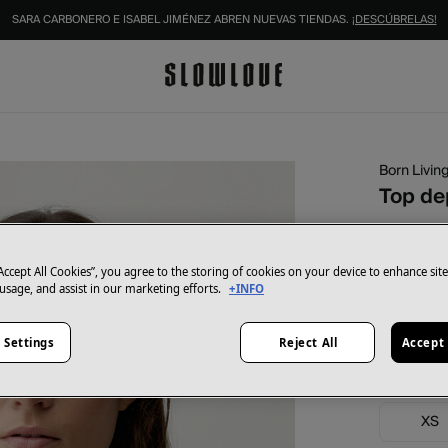
IDENTIFÍCATE COMO SOCIO Y DISFRUTA DE TODAS TUS VENTAJAS |
INICIAR SESIÓN.
Born Livin
Top de
19,95 €
39,90 €
Aho
“Accept All Cookies”, you agree to the storing of cookies on your device to enhance sit
 usage, and assist in our marketing efforts.
+INFO
Color:
bei
 Settings
Reject All
Accept 
Talla:
XS