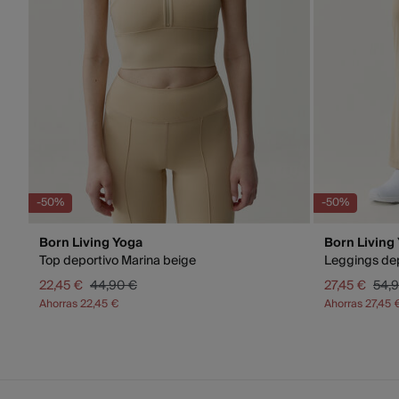
-50%
-50%
Born Living Yoga
Born Living
Top deportivo Marina beige
Leggings dep
22,45 €
44,90 €
27,45 €
54,
Ahorras
22,45 €
Ahorras
27,45 