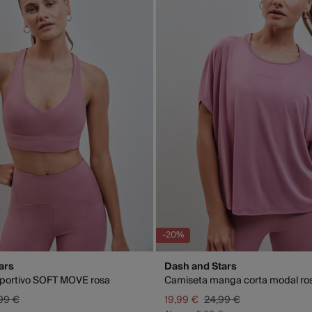
Isl
GRA
Días labo
abonar lo
función d
-20%
ars
Dash and Stars
eportivo SOFT MOVE rosa
Camiseta manga corta modal ro
99 €
19,99 €
24,99 €