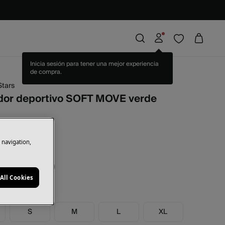
Stars
dor deportivo SOFT MOVE verde
rras
6,00 €
22
e navigation,
de
All Cookies
S
M
L
XL