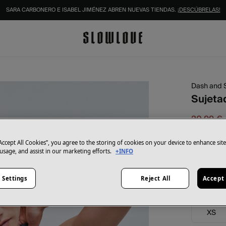
SARA CARBONERO E ISABEL JIMÉNEZ ABREN NUEVAS TIENDAS.
¡DESCÚBRELAS!
Dash and 
Sujeta
20,99 €
26,99 €
Aho
“Accept All Cookies”, you agree to the storing of cookies on your device to enhance sit
Color:
ver
 usage, and assist in our marketing efforts.
+INFO
 Settings
Reject All
Accept 
Talla:
XS