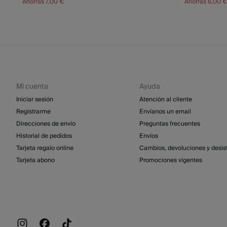
Ahorras
7,00 €
Ahorras
6,00 
Mi cuenta
Ayuda
Iniciar sesión
Atención al cliente
Registrarme
Envíanos un email
Direcciones de envío
Preguntas frecuentes
Historial de pedidos
Envíos
Tarjeta regalo online
Cambios, devoluciones y desis
Tarjeta abono
Promociones vigentes