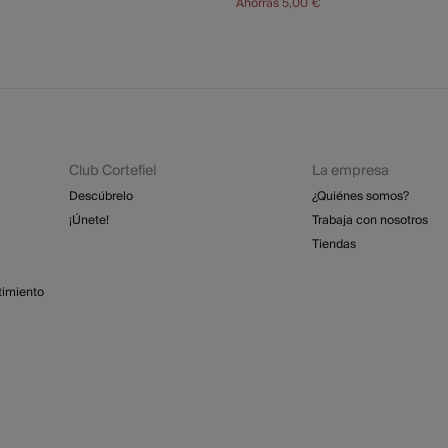
€
Ahorras
5,00 €
Club Cortefiel
La empresa
Descúbrelo
¿Quiénes somos?
¡Únete!
Trabaja con nosotros
Tiendas
timiento