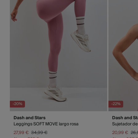
-20%
-22%
Dash and Stars
Dash and St
Leggings SOFT MOVE largo rosa
Sujetador d
27,99 €
34,99 €
20,99 €
26,