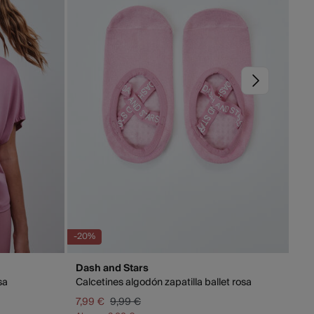
9,95 €
as Canarias / Ceuta / Melilla
TIS en pedidos superiores a 70 €
rables (L-V). En envíos a Ceuta y Melilla, el cliente deberá
s gastos de aduana correspondientes, los cuales variarán en
el peso del envío.
-20%
Dash and Stars
sa
Calcetines algodón zapatilla ballet rosa
7,99 €
9,99 €