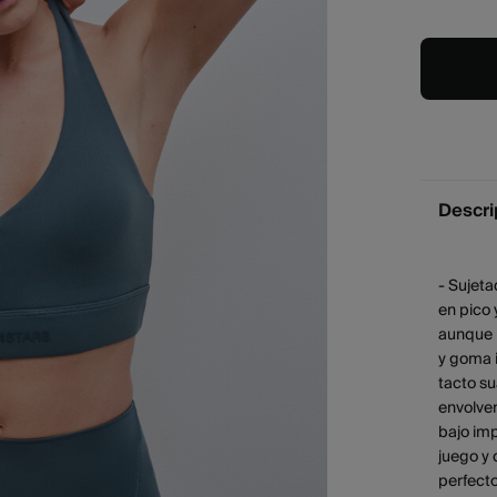
Descri
- Sujet
en pico 
aunque l
y goma i
tacto su
envolven
bajo im
juego y 
perfecto