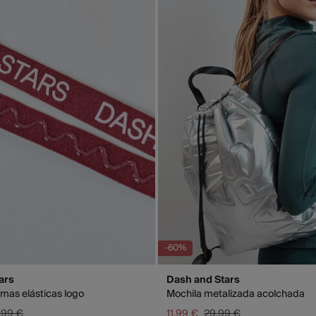
Isl
GRA
Días labo
abonar lo
función d
-60%
ars
Dash and Stars
mas elásticas logo
Mochila metalizada acolchada
,99 €
11,99 €
29,99 €