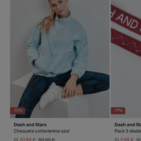
-70%
-77%
Dash and Stars
Dash and St
Chaqueta cortavientos azul
Pack 3 diade
20,99 €
69,99 €
2,99 €
12