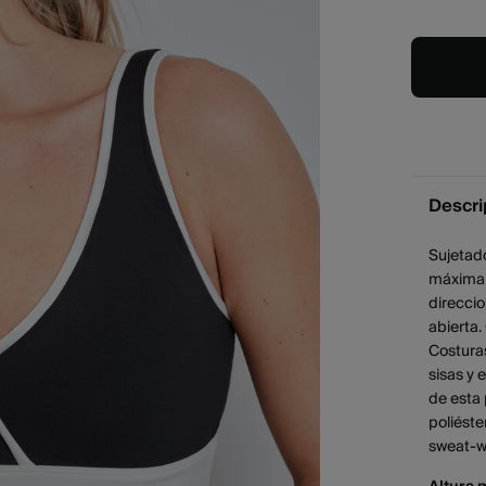
Descri
Sujetad
máxima a
direccio
abierta.
Costuras
sisas y 
de esta
poliéste
sweat-wi