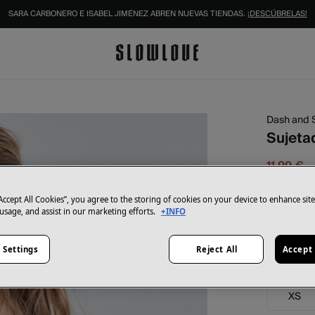
SARA CARBONERO E ISABEL JIMÉNEZ ABREN NUEVAS TIENDAS.
¡DESCÚBRELAS!
IDENTIFÍCATE COMO SOCIO Y DISFRUTA DE TODAS TUS VENTAJAS |
INICIAR SESIÓN.
Dash and 
Sujeta
11,99 €
39,99 €
Aho
“Accept All Cookies”, you agree to the storing of cookies on your device to enhance sit
Color:
neg
 usage, and assist in our marketing efforts.
+INFO
 Settings
Reject All
Accept 
Talla:
XS