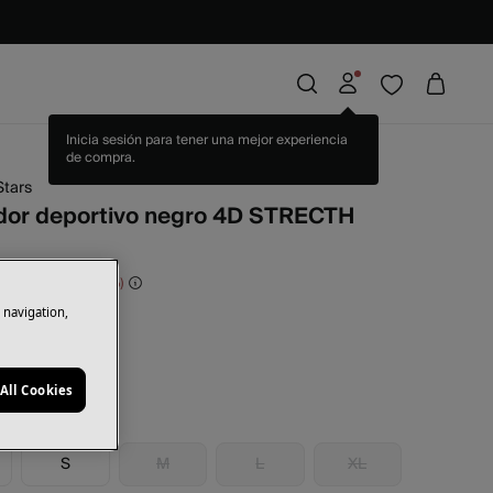
Stars
dor deportivo negro 4D STRECTH
rras
28,00 €
70
e navigation,
ro
All Cookies
S
M
L
XL