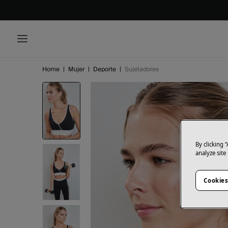
Home
|
Mujer
|
Deporte
|
Sujetadores
By clicking 
analyze site
Cookies