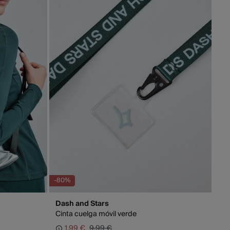
9,95 €
as Canarias / Ceuta / Melilla
TIS en pedidos superiores a 70 €
rables (L-V). En envíos a Ceuta y Melilla, el cliente deberá
s gastos de aduana correspondientes, los cuales variarán en
el peso del envío.
-80%
Dash and Stars
Cinta cuelga móvil verde
1,99 €
9,99 €