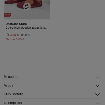
-60%
Dash and Stars
Calcetines algodón zapatilla ballet granate
3,99 €
9,99 €
Ahorras
6,00 €
Mi cuenta
Iniciar sesión
Ayuda
Registrarme
Atención al cliente
Club Cortefiel
Direcciones de envío
Envíanos un email
Historial de pedidos
Descúbrelo
La empresa
Preguntas frecuentes