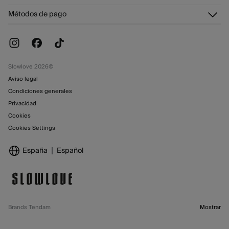
Tarjeta regalo online
¡Únete!
Envíos
¿Quiénes somos?
Tarjeta abono
Métodos de pago
Cambios, devoluciones y desistimiento
Trabaja con nosotros
Promociones vigentes
Tiendas
Slowlove 2026©
Aviso legal
Condiciones generales
Privacidad
Cookies
Cookies Settings
España
Español
Brands Tendam
Mostrar