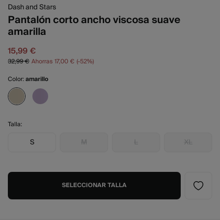
Dash and Stars
Pantalón corto ancho viscosa suave
amarilla
15,99 €
32,99 €
Ahorras
17,00 €
52
Color:
amarillo
Talla:
S
M
L
XL
SELECCIONAR TALLA