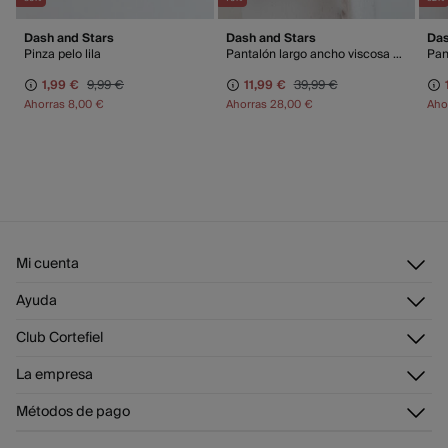
Dash and Stars
Dash and Stars
Das
Pinza pelo lila
Pantalón largo ancho viscosa suave gris
1,99 €
9,99 €
11,99 €
39,99 €
Ahorras
8,00 €
Ahorras
28,00 €
Aho
Mi cuenta
Iniciar sesión
Ayuda
Registrarme
Atención al cliente
Club Cortefiel
Direcciones de envío
Envíanos un email
Historial de pedidos
Descúbrelo
La empresa
Preguntas frecuentes
Tarjeta regalo online
¡Únete!
Envíos
¿Quiénes somos?
Tarjeta abono
Métodos de pago
Cambios, devoluciones y desistimiento
Trabaja con nosotros
Promociones vigentes