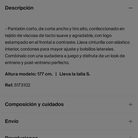
Descripción
- Pantalón corto, de corte ancho y tiro alto, confeccionado en
tejido de viscosa de tacto suave y agradable, con logo
estampado en el frontal a contraste. Lleva cinturilla con elástico
interior, cordones para mayor ajuste y bolsillos laterales.
Combínalo con una sudadera a juego y disfruta de un look de
entreno y post-entreno perfecto.
Altura modelo: 177 cm. |
Lleva la talla S.
Ref.
5173102
Composición y cuidados
Composición
Envío
50%
poliéster
,
46%
viscosa
,
4%
elastano
¡GRATIS!
Envío a tienda