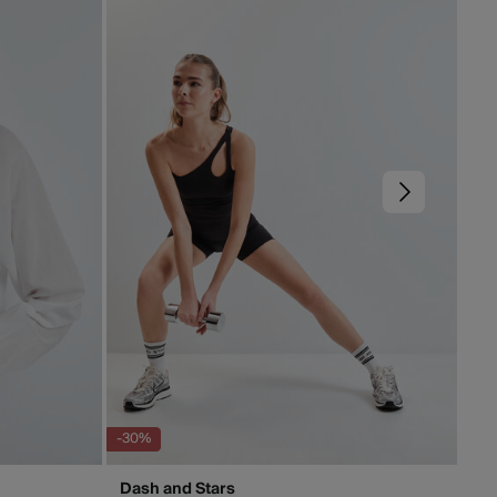
andard
6 días.
9,95 €
as Canarias / Ceuta / Melilla
TIS en pedidos superiores a 70 €
rables (L-V). En envíos a Ceuta y Melilla, el cliente deberá
s gastos de aduana correspondientes, los cuales variarán en
el peso del envío.
-30%
Dash and Stars