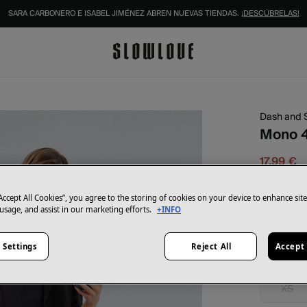
SARA CARBONERO E ISABEL JIMÉNEZ ABREN NUEVAS TIENDAS.
¡DESCÚBRELAS!
IDENTIFÍCATE COMO SOCIO Y DISFRUTA DE TODAS TUS VENTAJAS |
INICIAR SESIÓN.
Dash and 
Mono 4
17,99 €
44,99 €
Aho
“Accept All Cookies”, you agree to the storing of cookies on your device to enhance sit
Color:
neg
 usage, and assist in our marketing efforts.
+INFO
 Settings
Reject All
Accept 
Talla:
XS