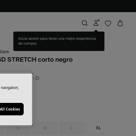
Stars
D STRETCH corto negro
rras
27,00 €
60
e navigation,
ro
All Cookies
S
M
L
XL