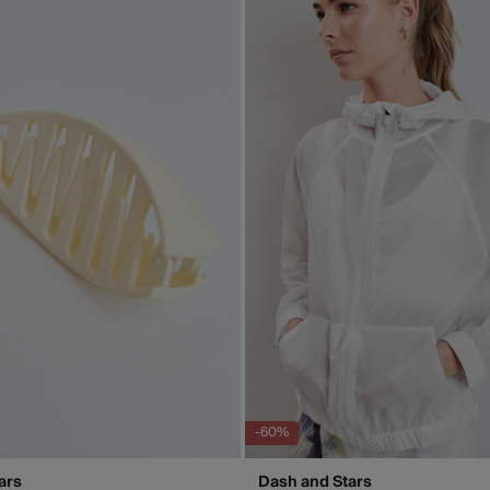
St
4 - 
Isl
GRA
Días labo
abonar lo
función d
-60%
ars
Dash and Stars