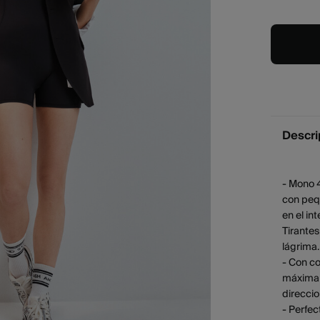
Descri
- Mono 
con pequ
en el in
Tirante
lágrima.
- Con co
máxima a
direccio
- Perfec