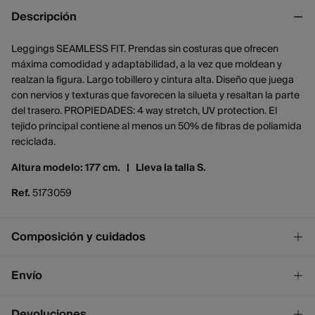
Descripción
Leggings SEAMLESS FIT. Prendas sin costuras que ofrecen
máxima comodidad y adaptabilidad, a la vez que moldean y
realzan la figura. Largo tobillero y cintura alta. Diseño que juega
con nervios y texturas que favorecen la silueta y resaltan la parte
del trasero. PROPIEDADES: 4 way stretch, UV protection. El
tejido principal contiene al menos un 50% de fibras de poliamida
reciclada.
Altura modelo: 177 cm. |
Lleva la talla S.
Ref.
5173059
Composición y cuidados
Composición
Envío
95%
poliamida
,
5%
elastano
¡GRATIS!
Envío a tienda
Devoluciones