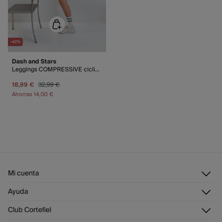
-42%
Dash and Stars
Leggings COMPRESSIVE ciclista verde
18,99 €
32,99 €
Ahorras
14,00 €
Mi cuenta
Iniciar sesión
Ayuda
Registrarme
Atención al cliente
Club Cortefiel
Direcciones de envío
Envíanos un email
Historial de pedidos