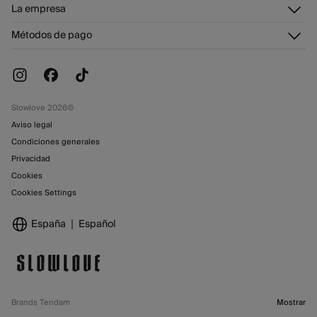
Descúbrelo
La empresa
Preguntas frecuentes
Tarjeta regalo online
¡Únete!
Envíos
¿Quiénes somos?
Tarjeta abono
Métodos de pago
Cambios, devoluciones y desistimiento
Trabaja con nosotros
Promociones vigentes
Tiendas
Slowlove 2026©
Aviso legal
Condiciones generales
Privacidad
Cookies
Cookies Settings
España
Español
Brands Tendam
Mostrar