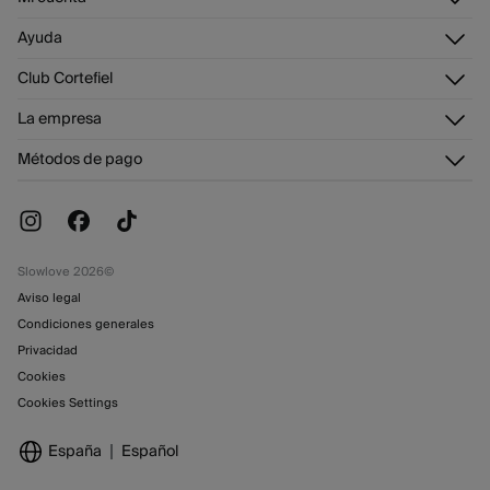
Iniciar sesión
Ayuda
Registrarme
Atención al cliente
Club Cortefiel
Direcciones de envío
Envíanos un email
Historial de pedidos
Descúbrelo
La empresa
Preguntas frecuentes
Tarjeta regalo online
¡Únete!
Envíos
¿Quiénes somos?
Tarjeta abono
Métodos de pago
Cambios, devoluciones y desistimiento
Trabaja con nosotros
Promociones vigentes
Tiendas
Slowlove 2026©
Aviso legal
Condiciones generales
Privacidad
Cookies
Cookies Settings
España
Español