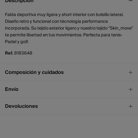
Descripción
Falda deportiva muy ligera y short interior con bolsillo lateral.
Diseño retro y funcional con técnología performance
incorporada. Su tejido exterior ligero y nuestro tejido "Skin_move"
te permite libertad en tus movimientos. Perfecta para tenis-
Padel y golf.
Ref.
8183648
Composición y cuidados
Composición
Envío
92%
poliéster
,
8%
elastano
¡GRATIS!
Envío a tienda
Devoluciones
Cuidados
2 - 4 días.
* Ceuta y Melilla excluídas.
No lavar
Dispones de
un mes
para realizar tu devolución a través de
cualquiera de los siguientes métodos:
No blanquear
Standard
2 - 4 días.