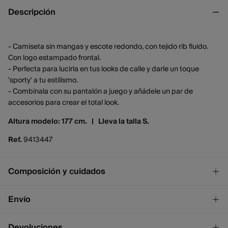
Descripción
- Camiseta sin mangas y escote redondo, con tejido rib fluido.
Con logo estampado frontal.
- Perfecta para lucirla en tus looks de calle y darle un toque
'sporty' a tu estilismo.
- Combínala con su pantalón a juego y añádele un par de
accesorios para crear el total look.
Altura modelo: 177 cm. |
Lleva la talla S.
Ref.
9413447
Composición y cuidados
Composición
Envío
93%
viscosa
,
7%
elastano
¡GRATIS!
Envío a tienda
Devoluciones