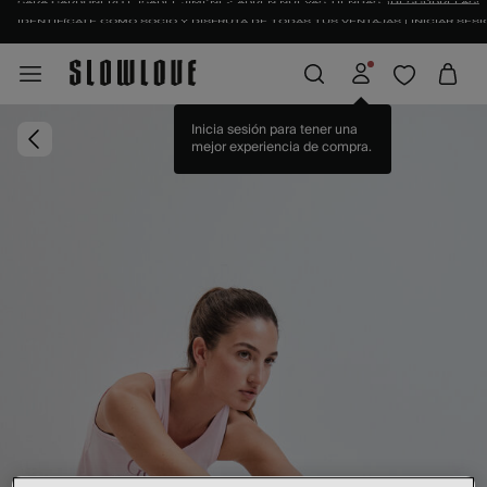
IDENTIFÍCATE COMO SOCIO Y DISFRUTA DE TODAS TUS VENTAJAS |
INICIAR SESI
Inicia sesión para tener una
mejor experiencia de compra.