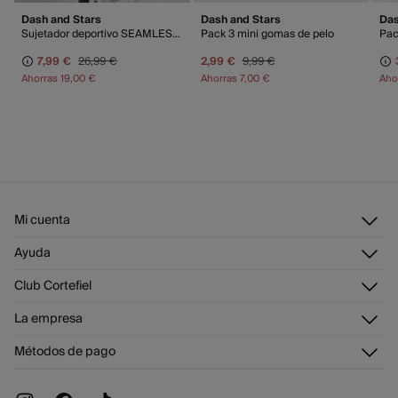
Dash and Stars
Dash and Stars
Das
Sujetador deportivo SEAMLESS COMFORT azul
Pack 3 mini gomas de pelo
7,99 €
26,99 €
2,99 €
9,99 €
Ahorras
19,00 €
Ahorras
7,00 €
Aho
Mi cuenta
Iniciar sesión
Ayuda
Registrarme
Atención al cliente
Club Cortefiel
Direcciones de envío
Envíanos un email
Historial de pedidos
Descúbrelo
La empresa
Preguntas frecuentes
Tarjeta regalo online
¡Únete!
Envíos
¿Quiénes somos?
Tarjeta abono
Métodos de pago
Cambios, devoluciones y desistimiento
Trabaja con nosotros
Promociones vigentes
Tiendas