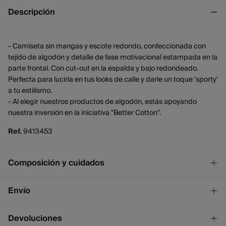
Descripción
- Camiseta sin mangas y escote redondo, confeccionada con
tejido de algodón y detalle de fase motivacional estampada en la
parte frontal. Con cut-out en la espalda y bajo redondeado.
Perfecta para lucirla en tus looks de calle y darle un toque 'sporty'
a tu estilismo.
- Al elegir nuestros productos de algodón, estás apoyando
nuestra inversión en la iniciativa "Better Cotton".
Ref.
9413453
Composición y cuidados
Composición
Envío
100%
algodón
¡GRATIS!
Envío a tienda
Devoluciones
Cuidados
2 - 4 días.