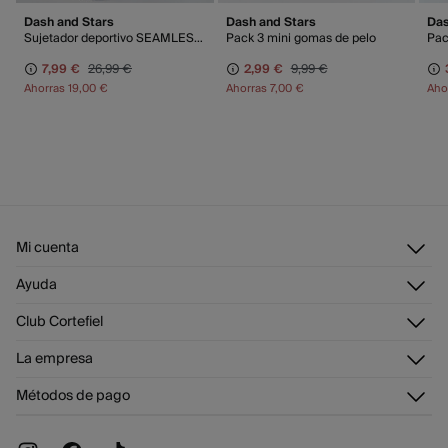
Dash and Stars
Dash and Stars
Das
Sujetador deportivo SEAMLESS COMFORT morado
Pack 3 mini gomas de pelo
7,99 €
26,99 €
2,99 €
9,99 €
Ahorras
19,00 €
Ahorras
7,00 €
Aho
Mi cuenta
Iniciar sesión
Ayuda
Registrarme
Atención al cliente
Club Cortefiel
Direcciones de envío
Envíanos un email
Historial de pedidos
Descúbrelo
La empresa
Preguntas frecuentes
Tarjeta regalo online
¡Únete!
Envíos
¿Quiénes somos?
Tarjeta abono
Métodos de pago
Cambios, devoluciones y desistimiento
Trabaja con nosotros
Promociones vigentes
Tiendas