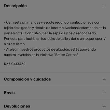
Descripción
- Camiseta sin mangas y escote redondo, confeccionada con
tejido de algodón y detalle de fase motivacional estampada en la
parte frontal. Con cut-out en la espalda y bajo redondeado.
Perfecta para lucirla en tus looks de calle y darle un toque 'sporty'
a tu estilismo.
- Al elegir nuestros productos de algodón, estás apoyando
nuestra inversión en la iniciativa "Better Cotton".
Ref.
9413452
Composición y cuidados
Composición
Envío
100%
algodón
¡GRATIS!
Envío a tienda
Devoluciones
Cuidados
2 - 4 días.