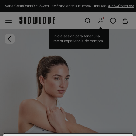
SARA CARBONERO E ISABEL JIMÉNEZ ABREN NUEVAS TIENDAS.
¡DESCÚBRELAS!
IDENTIFÍCATE COMO SOCIO Y DISFRUTA DE TODAS TUS VENTAJAS |
INICIAR SESI