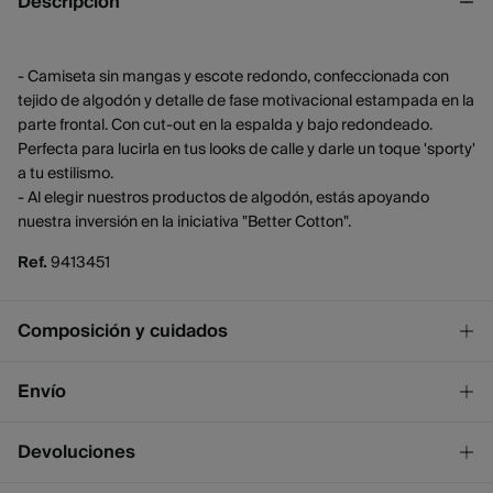
Descripción
- Camiseta sin mangas y escote redondo, confeccionada con
tejido de algodón y detalle de fase motivacional estampada en la
parte frontal. Con cut-out en la espalda y bajo redondeado.
Perfecta para lucirla en tus looks de calle y darle un toque 'sporty'
a tu estilismo.
- Al elegir nuestros productos de algodón, estás apoyando
nuestra inversión en la iniciativa "Better Cotton".
Ref.
9413451
Composición y cuidados
Composición
Envío
100%
algodón
¡GRATIS!
Envío a tienda
Devoluciones
Cuidados
2 - 4 días.
* Ceuta y Melilla excluídas.
Lavar a mano