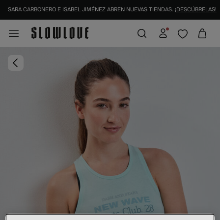
SARA CARBONERO E ISABEL JIMÉNEZ ABREN NUEVAS TIENDAS.
¡DESCÚBRELAS!