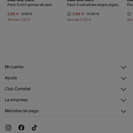
Dash and Stars
Dash and Stars
Das
FORT verde
Pack 3 mini gomas de pelo
Pack 3 calcetines largos algodón logo
Pin
2,99 €
9,99 €
3,99 €
14,99 €
Ahorras
7,00 €
Ahorras
11,00 €
Aho
Mi cuenta
Iniciar sesión
Ayuda
Registrarme
Atención al cliente
Club Cortefiel
Direcciones de envío
Envíanos un email
Historial de pedidos
Descúbrelo
La empresa
Preguntas frecuentes
Tarjeta regalo online
¡Únete!
Envíos
¿Quiénes somos?
Tarjeta abono
Métodos de pago
Cambios, devoluciones y desistimiento
Trabaja con nosotros
Promociones vigentes
Tiendas