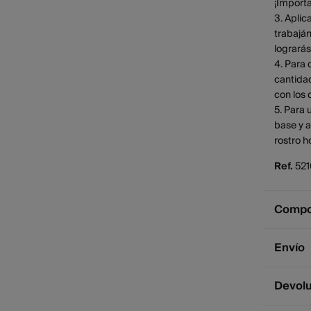
¡Importa
3. Aplic
trabaján
logrará
4. Para 
cantidad
con los 
5. Para 
base y a
rostro h
Ref.
521
Compos
Compos
Envío
100%
In
Coco-Cap
Env
Devol
Polyglyc
2 - 
Hydrogen
* Ce