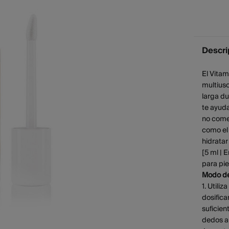
Descri
El Vitam
multius
larga d
te ayuda
no come
como el 
hidratar
[5 ml | 
para pie
Modo de
1. Utili
dosifica
suficien
dedos a 