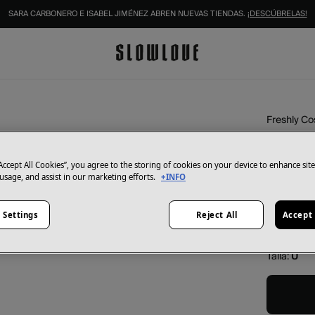
SARA CARBONERO E ISABEL JIMÉNEZ ABREN NUEVAS TIENDAS.
¡DESCÚBRELAS!
Freshly C
Vitamin
19,95 €
“Accept All Cookies”, you agree to the storing of cookies on your device to enhance sit
 usage, and assist in our marketing efforts.
+INFO
Color:
bla
 Settings
Reject All
Accept 
Talla:
U