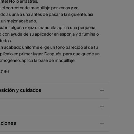
nte! No lo arrastres.
a el corrector de maquillaje por zonas y ve
dolas una a una antes de pasar a la siguiente, así
s un mejor acabado.
cubrir alguna rojez o manchita aplica una pequeña
 con ayuda de su aplicador en esponja y difumínalo
dedos.
un acabado uniforme elige un tono parecido al de tu
plícalo en primer lugar. Después, para que quede un
omogéneo, aplica la base de maquillaje.
0196
ición y cuidados
ición
gredientes derivados de esencias naturales: Aqua ,
rylate/Caprate , Coconut Alkanes , Glycerin ,
¡GRATIS!
ío a tienda
uciones
eryl-3 Polyricinoleate , Polyglyceryl-3 Diisostearate ,
4 días.
ated Castor Oil , Silica , Sodium Chloride , Cocos
uta y Melilla excluídas.