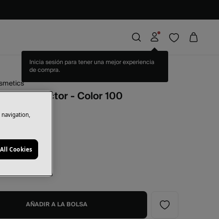
Inicia sesión para tener una mejor experiencia
de compra.
osmetics
 Fix Corrector - Color 100
e navigation,
nco
All Cookies
AÑADIR A LA BOLSA