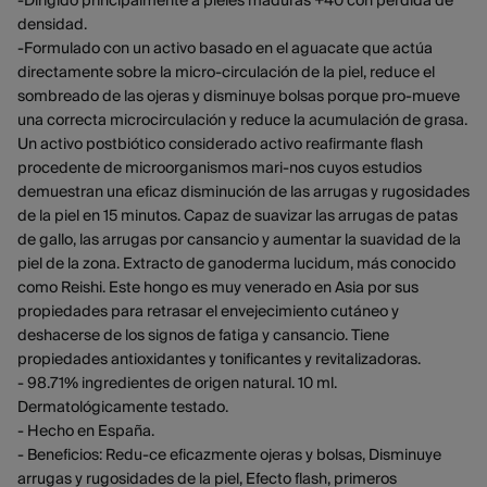
-Dirigido principalmente a pieles maduras +40 con pérdida de
densidad.
-Formulado con un activo basado en el aguacate que actúa
directamente sobre la micro-circulación de la piel, reduce el
sombreado de las ojeras y disminuye bolsas porque pro-mueve
una correcta microcirculación y reduce la acumulación de grasa.
Un activo postbiótico considerado activo reafirmante flash
procedente de microorganismos mari-nos cuyos estudios
demuestran una eficaz disminución de las arrugas y rugosidades
de la piel en 15 minutos. Capaz de suavizar las arrugas de patas
de gallo, las arrugas por cansancio y aumentar la suavidad de la
piel de la zona. Extracto de ganoderma lucidum, más conocido
como Reishi. Este hongo es muy venerado en Asia por sus
propiedades para retrasar el envejecimiento cutáneo y
deshacerse de los signos de fatiga y cansancio. Tiene
propiedades antioxidantes y tonificantes y revitalizadoras.
- 98.71% ingredientes de origen natural. 10 ml.
Dermatológicamente testado.
- Hecho en España.
- Beneficios: Redu-ce eficazmente ojeras y bolsas, Disminuye
arrugas y rugosidades de la piel, Efecto flash, primeros