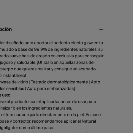
pción
or diseñado para aportar el perfecto efecto glow en tu
rmulado a base de 99,9% de ingredientes naturales, su
rado suave ha sido creado en exclusiva para conseguir
o jugoso y saludable. ¡Utilízalo en aquellas zonas del
 cuerpo que quieras realzar y consigue un acabado
o instantáneo!
Envase de vidrio | Testado dermatológicamente | Apto
eles sensibles | Apto para embarazadas]
 uso:
ve el producto con el aplicador antes de usar para
izar bien los ingredientes naturales.
a el iluminador líquido directamente en la piel. En caso
base y corrector, recomendamos aplicar el Natural
ighlighter como último paso.