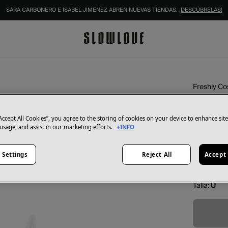
SARA CARBONERO E ISABEL JIMÉNEZ ABREN NUEVAS TIENDAS.
¡DESCÚBRELAS!
Freshly C
Natura
19,95 €
“Accept All Cookies”, you agree to the storing of cookies on your device to enhance sit
 usage, and assist in our marketing efforts.
+INFO
Color:
bla
 Settings
Reject All
Accept 
Talla:
U