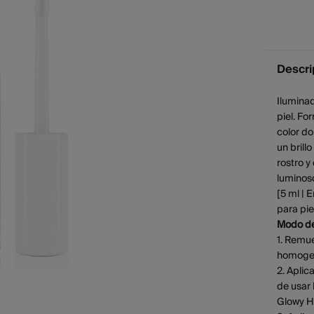
Descri
Iluminad
piel. Fo
color do
un brill
rostro y
luminos
[5 ml | 
para pi
Modo de
1. Remue
homogene
2. Aplic
de usar 
Glowy H