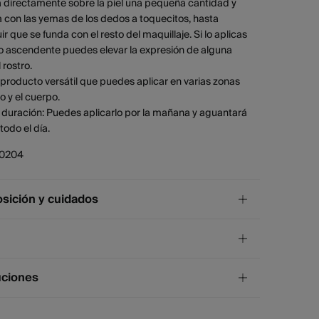
a directamente sobre la piel una pequeña cantidad y
 con las yemas de los dedos a toquecitos, hasta
r que se funda con el resto del maquillaje. Si lo aplicas
 ascendente puedes elevar la expresión de alguna
 rostro.
 producto versátil que puedes aplicar en varias zonas
ro y el cuerpo.
 duración: Puedes aplicarlo por la mañana y aguantará
todo el día.
10204
ición y cuidados
ición
gredientes derivados de esencias naturales: Aqua ,
nated Farnesene , Mica , Polyglyceryl-3
¡GRATIS!
ío a tienda
uciones
noleate , Glycerin , Squalane , Polyglyceryl-3
4 días.
arate , Propanediol , Coco-Caprylate/Caprate , Sodium
uta y Melilla excluídas.
 , Crambe Abyssinica Seed Oil Phytosterol Esters ,
s de
un mes
para realizar tu devolución a través de