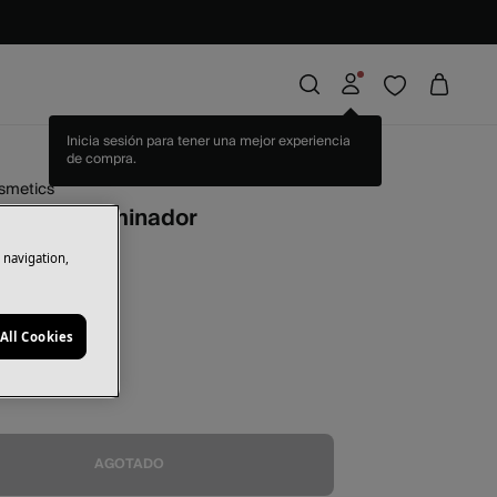
Inicia sesión para tener una mejor experiencia
de compra.
osmetics
l Glowy Iluminador
e navigation,
nco
All Cookies
AGOTADO