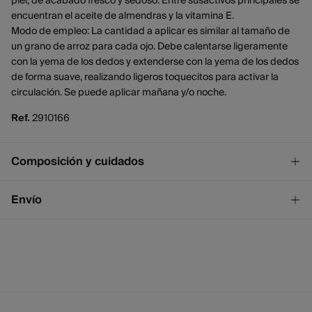
piel, de acabado fresco y sedoso. Entre susactivos principales se
encuentran el aceite de almendras y la vitamina E.
Modo de empleo: La cantidad a aplicar es similar al tamaño de
un grano de arroz para cada ojo. Debe calentarse ligeramente
con la yema de los dedos y extenderse con la yema de los dedos
de forma suave, realizando ligeros toquecitos para activar la
circulación. Se puede aplicar mañana y/o noche.
Ref.
2910166
Composición y cuidados
Composición
Envío
AQUA, AMYGDALUS DULCIS OIL, CYCLOPENTASILOXANE,
PROPYLENE GLYCOL, HYDROGENATED POLYDECENE,
¡GRATIS!
Envío a tienda
PHENOXYETHANOL, ETHYLHEXYL STEARATE,
2 - 4 días.
IMIDAZOLIDINYL UREA, DISODIUM EDTA, PARFUM,
* Ceuta y Melilla excluídas.
TOCOPHEROL, ETHYLHEXYLGLYCERIN, SODIUM HYDROXIDE,
CI 60725, CI 2610, BENZYL SALICYLATE, CITRONELLOL, HEXYL
Standard
CINNAMAL, LIMONENE.
2 - 4 días.