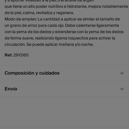
y a aportar vitalidad a la piel, o el aceite de argán
que tiene un alto poder nutritivo e hidratante, mejora notablemente 
de la piel, calma, revitaliza y regenera.
Modo de empleo: La cantidad a aplicar es similar al tamaño de
un grano de arroz para cada ojo. Debe calentarse ligeramente
con la yema de los dedos y extenderse con la yema de los dedos
de forma suave, realizando ligeros toquecitos para activar la
circulación. Se puede aplicar mañana y/o noche.
Ref.
2910165
Composición y cuidados
Composición
Envío
AQUA, SQUALANE, ALOE BARBADENSIS LEAF EXTRACT,
CAPRYLIC/CAPRIC TRIGLYCERIDE, GLYCERIN,
¡GRATIS!
Envío a tienda
METHYLPROPANEDIOL, PROPANEDIOL, POLYACRYLATE-13,
2 - 4 días.
ARGANIA SPINOSA KERNEL OIL, POLYISOBUTENE, CAPRYLYL
* Ceuta y Melilla excluídas.
GLYCOL, POLYSORBATE 20, RETINOL, SORBITAN
ISOSTEARATE, PARFUM, PHENYLPROPANOL, BHT, CITRIC
Standard
ACID, BHA, POTASSIUM SORBATE, SODIUM BENZOATE,