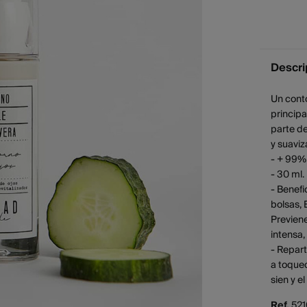
Descri
Un cont
principa
parte de
y suaviz
- + 99% 
- 30 ml.
- Benefi
bolsas, 
Previene
intensa,
- Repart
a toquec
sien y el
Ref.
521