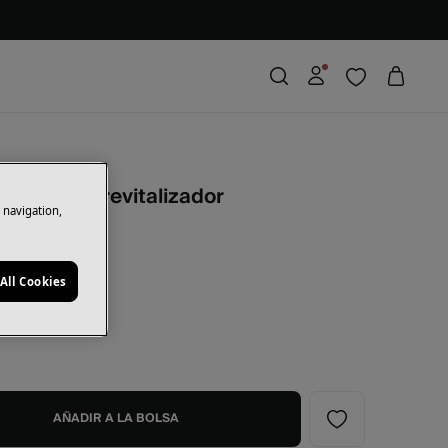
e
o de ojos revitalizador
e navigation,
ge
All Cookies
AÑADIR A LA BOLSA