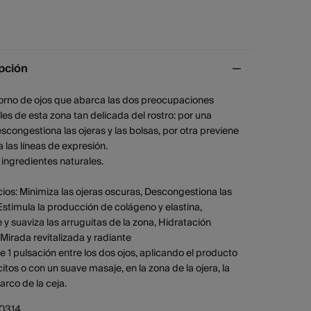
pción
orno de ojos que abarca las dos preocupaciones
les de esta zona tan delicada del rostro: por una
scongestiona las ojeras y las bolsas, por otra previene
a las líneas de expresión.
ingredientes naturales.
cios: Minimiza las ojeras oscuras, Descongestiona las
Estimula la producción de colágeno y elastina,
 y suaviza las arruguitas de la zona, Hidratación
 Mirada revitalizada y radiante
e 1 pulsación entre los dos ojos, aplicando el producto
itos o con un suave masaje, en la zona de la ojera, la
 arco de la ceja.
0314