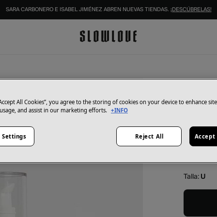
SARA CARBONERO E ISABEL JIMÉNEZ ABREN NUEVAS TIENDAS.
¡DESCÚBRELAS!
Salad Cod
Contorn
“Accept All Cookies”, you agree to the storing of cookies on your device to enhance sit
 usage, and assist in our marketing efforts.
+INFO
39,99 €
Color:
bei
 Settings
Reject All
Accept 
Talla:
U