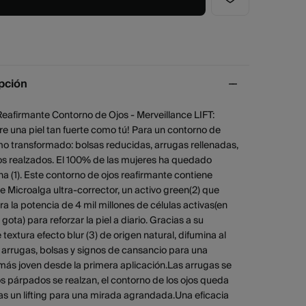
pción
eafirmante Contorno de Ojos - Merveillance LIFT:
e una piel tan fuerte como tú! Para un contorno de
o transformado: bolsas reducidas, arrugas rellenadas,
s realzados. El 100% de las mujeres ha quedado
ha (1). Este contorno de ojos reafirmante contiene
e Microalga ultra-corrector, un activo green(2) que
a la potencia de 4 mil millones de células activas(en
 gota) para reforzar la piel a diario. Gracias a su
e textura efecto blur (3) de origen natural, difumina al
 arrugas, bolsas y signos de cansancio para una
más joven desde la primera aplicación.Las arrugas se
los párpados se realzan, el contorno de los ojos queda
s un lifting para una mirada agrandada.Una eficacia