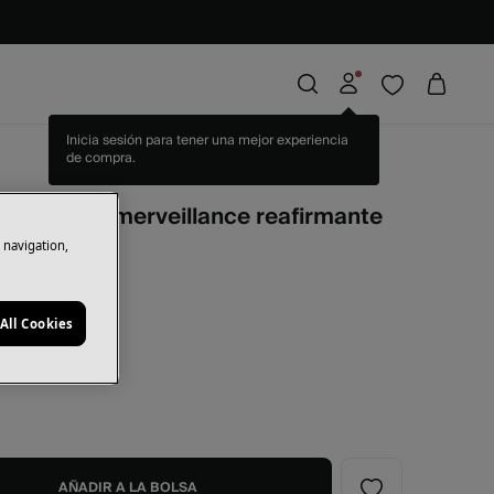
Inicia sesión para tener una mejor experiencia
de compra.
no de ojos merveillance reafirmante
e navigation,
All Cookies
o
AÑADIR A LA BOLSA