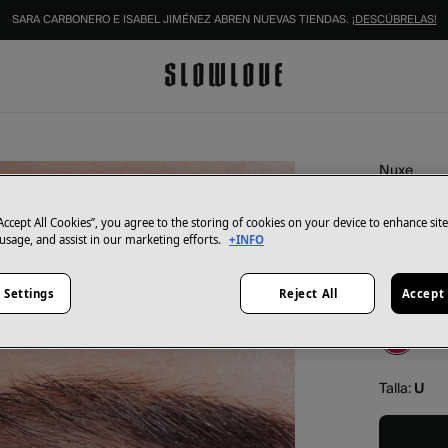
SARA CARBONERO E ISABEL JIMÉNEZ ABREN NUEVAS TIENDAS.
¡DESCÚBRELAS!
Nuxe
Contor
15 ml
“Accept All Cookies”, you agree to the storing of cookies on your device to enhance sit
 usage, and assist in our marketing efforts.
+INFO
42,50 €
 Settings
Reject All
Accept 
Color:
Roj
Talla:
U