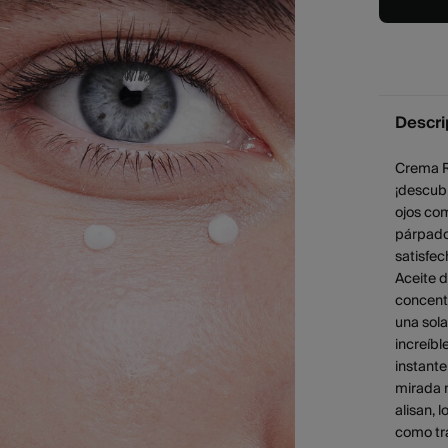
Descri
Crema R
¡descubr
ojos com
párpado
satisfec
Aceite d
concentr
una sola
increíbl
instante
mirada 
alisan, 
como tra