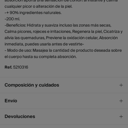
absorción aporta una sensación de confort al instante y calma
cualquier picor o alteración de la piel.
-+ 90% ingredientes naturales.
-200 ml.
-Beneficios: Hidrata y suaviza incluso las zonas más secas,
Calma picores, rojeces e irritaciones, Regenera la piel, Cicatriza y
alivia las quemaduras, Previene la oxidación celular, Absorción
inmediata, puedes usarla antes de vestirte-
- Modo de uso: Masajea la cantidad de producto deseada sobre
el cuerpo hasta su completa absorción.
Ref.
5210316
Composición y cuidados
Composición
Envío
AQUA, *ALOE BARBADENSIS LEAF JUICE, *OLEA EUROPAEA
FRUIT OIL, CETEARYL OLIVATE, *BUTYROSPERMUM PARKII
¡GRATIS!
Envío a tienda
Devoluciones
BUTTER, SORBITAN OLIVATE, *ROSA DAMASCENA FLOWER
2 - 4 días.
WATER, PRUNUS AMYGDALUS DULCIS OIL, C10-18
* Ceuta y Melilla excluídas.