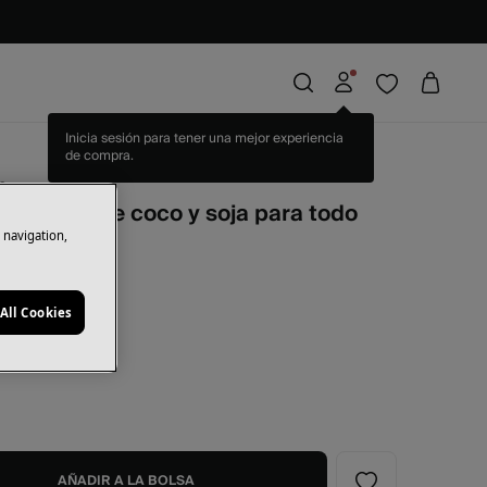
Inicia sesión para tener una mejor experiencia
de compra.
e
cionador de coco y soja para todo
 cabello
e navigation,
All Cookies
ge
AÑADIR A LA BOLSA