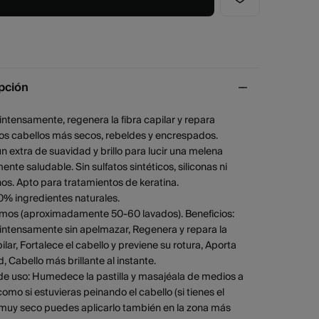
pción
intensamente, regenera la fibra capilar y repara
los cabellos más secos, rebeldes y encrespados.
n extra de suavidad y brillo para lucir una melena
ente saludable. Sin sulfatos sintéticos, siliconas ni
s. Apto para tratamientos de keratina.
0% ingredientes naturales.
amos (aproximadamente 50-60 lavados). Beneficios:
 intensamente sin apelmazar, Regenera y repara la
pilar, Fortalece el cabello y previene su rotura, Aporta
, Cabello más brillante al instante.
de uso: Humedece la pastilla y masajéala de medios a
omo si estuvieras peinando el cabello (si tienes el
 muy seco puedes aplicarlo también en la zona más