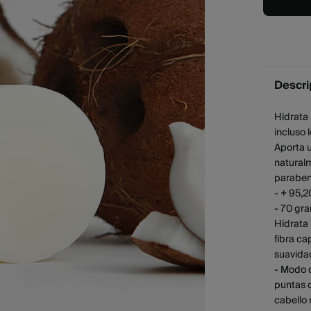
Descri
Hidrata 
incluso 
Aporta u
naturalm
parabeno
- + 95,2
- 70 gr
Hidrata
fibra ca
suavidad
- Modo 
puntas c
cabello