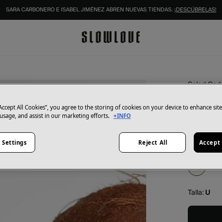
SARA CARBONERO E ISABEL JIMÉNEZ ABREN NUEVAS TIENDAS.
¡DESCÚBRELAS!
Salad Cod
Acondi
tipo de
“Accept All Cookies”, you agree to the storing of cookies on your device to enhance sit
 usage, and assist in our marketing efforts.
+INFO
19,99 €
 Settings
Reject All
Accept 
Color:
bei
Talla:
U