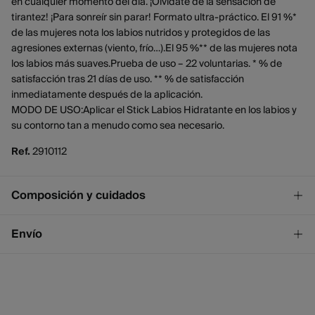
en cualquier momento del día. ¡Olvidate de la sensación de
tirantez! ¡Para sonreír sin parar! Formato ultra-práctico. El 91 %*
de las mujeres nota los labios nutridos y protegidos de las
agresiones externas (viento, frío…).El 95 %** de las mujeres nota
los labios más suaves.Prueba de uso – 22 voluntarias. * % de
satisfacción tras 21 días de uso. ** % de satisfacción
inmediatamente después de la aplicación.
MODO DE USO:Aplicar el Stick Labios Hidratante en los labios y
su contorno tan a menudo como sea necesario.
Ref.
2910112
Composición y cuidados
Composición
Envío
INGREDIENTS : HELIANTHUS ANNUUS (SUNFLOWER) SEED
OIL, CERA ALBA/BEESWAX, OLEIC/LINOLEIC/LINOLENIC
¡GRATIS!
Envío a tienda
POLYGLYCERIDES, HELIANTHUS ANNUUS (SUNFLOWER) SEED
2 - 4 días.
WAX, CITRUS GRANDIS (GRAPEFRUIT) PEEL OIL, CAMELINA
* Ceuta y Melilla excluídas.
SATIVA SEED OIL, CITRUS LIMON (LEMON) PEEL OIL,