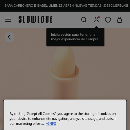
SARA CARBONERO E ISABEL JIMÉNEZ ABREN NUEVAS TIENDAS.
¡DESCÚBRELAS!
Inicia sesión para tener una
mejor experiencia de compra.
By clicking “Accept All Cookies”, you agree to the storing of cookies on
your device to enhance site navigation, analyze site usage, and assist in
our marketing efforts.
+INFO