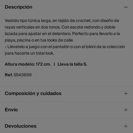
Descripción
Vestido tipo túnica larga, en tejido de crochet, con diseño de
rayas verticales en dos tonos. Con escote redondo y doble
lazada para ajustar en el delantero. Perfecto para llevarlo a la
playa, piscina o en tus looks de calle.
- Llévatelo a juego con el pantalón o con el bikini de la colección
para hacerte un total look.
Altura modelo: 172 cm. |
Lleva la talla S.
Ref.
5543699
Composición y cuidados
Composición
Envío
85%
poliéster
,
15%
elastano
¡GRATIS!
Envío a tienda
Devoluciones
2 - 4 días.