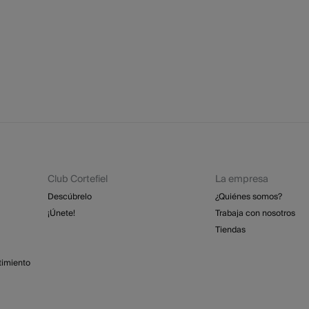
No
St
2 - 
No
Esp
Dev
GRA
No
Re
No 
St
4 - 
Isl
GRA
Días labo
Club Cortefiel
La empresa
abonar lo
función d
Descúbrelo
¿Quiénes somos?
¡Únete!
Trabaja con nosotros
Tiendas
timiento