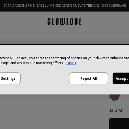
SARA CARBONERO E ISABEL JIMÉNEZ ABREN NUEVAS TIENDAS.
¡DESCÚBRELAS!
Mr. Boho
Gafas 
“Accept All Cookies”, you agree to the storing of cookies on your device to enhance sit
 usage, and assist in our marketing efforts.
+INFO
48,75 €
75,00 €
Aho
 Settings
Reject All
Accept 
Color:
est
Talla:
U