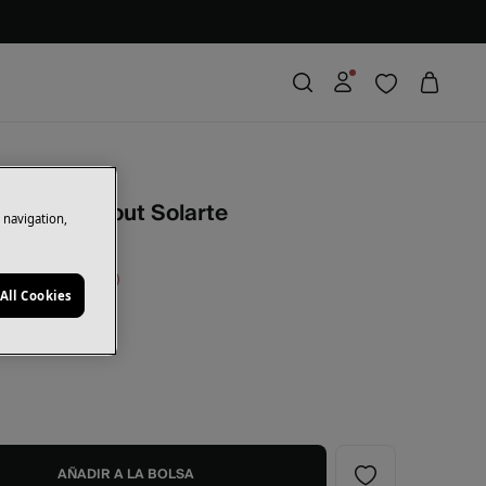
de sol Hideout Solarte
e navigation,
rras
26,25 €
35
All Cookies
ampado
AÑADIR A LA BOLSA