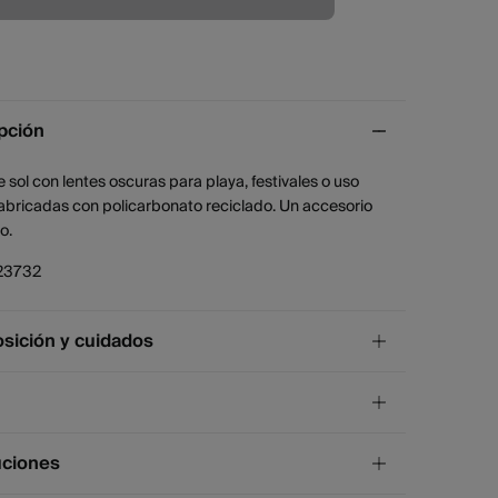
pción
 sol con lentes oscuras para playa, festivales o uso
Fabricadas con policarbonato reciclado. Un accesorio
o.
23732
ición y cuidados
ición
stico
,
20%
policarbonato
,
4%
zinc
¡GRATIS!
ío a tienda
uciones
os
4 días.