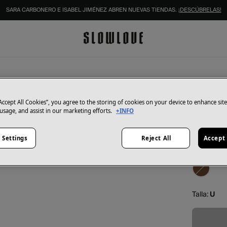
SARA CARBONERO E ISABEL JIMÉNEZ ABREN NUEVAS TIENDAS.
¡DESCÚBRELAS!
Pieces
Gafas 
“Accept All Cookies”, you agree to the storing of cookies on your device to enhance sit
 usage, and assist in our marketing efforts.
+INFO
7,50 €
14,99 €
Aho
 Settings
Reject All
Accept 
Color:
neg
Talla:
U