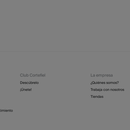
* Ce
La
Dispone
cualquie
No
St
2 - 
Sec
Esp
Dev
GRA
Pl
Re
No 
St
4 - 
Isl
GRA
Club Cortefiel
La empresa
Descúbrelo
¿Quiénes somos?
Días labo
abonar lo
¡Únete!
Trabaja con nosotros
función d
Tiendas
timiento