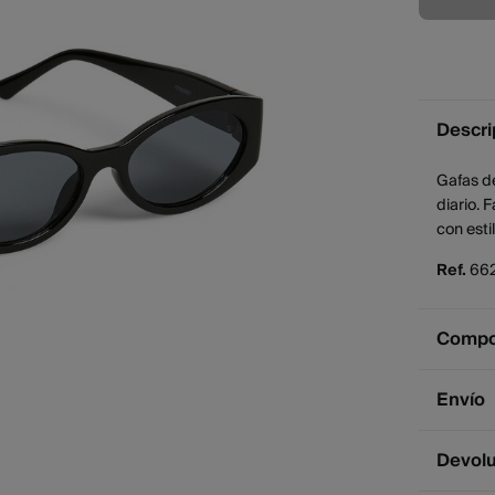
Descri
Gafas de
diario. 
con estil
Ref.
66
Compos
Compos
Envío
76%
plá
Env
Devol
Cuidad
2 - 