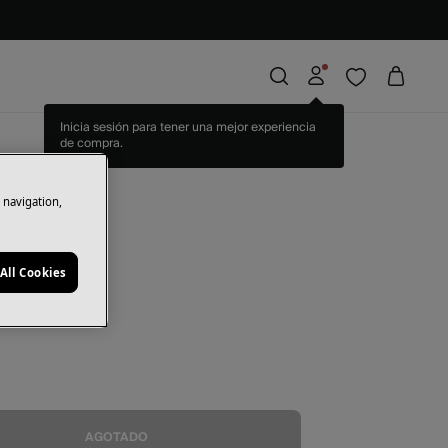
Inicia sesión para tener una mejor experiencia
de compra.
de sol
e navigation,
rras
7,49 €
50
All Cookies
ro
AGOTADO