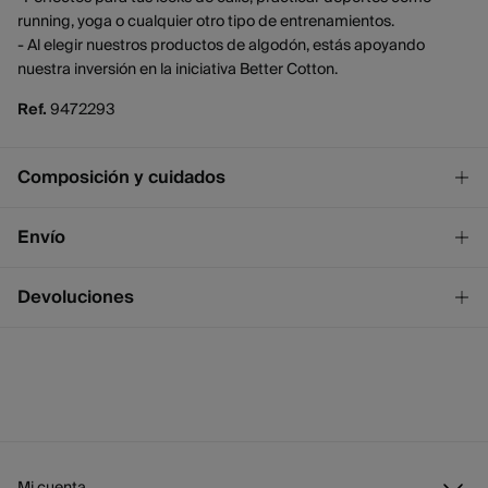
running, yoga o cualquier otro tipo de entrenamientos.
- Al elegir nuestros productos de algodón, estás apoyando
nuestra inversión en la iniciativa Better Cotton.
Ref.
9472293
Composición y cuidados
Composición
Envío
57%
algodón
,
38%
poliéster
,
4%
elastodieno
,
1%
elastano
¡GRATIS!
Envío a tienda
Devoluciones
2 - 4 días.
* Ceuta y Melilla excluídas.
Dispones de
un mes
para realizar tu devolución a través de
cualquiera de los siguientes métodos:
Standard
2 - 4 días.
3,95 €
Gratis
España peninsular / Islas Baleares
Devolución en tienda física
GRATIS en pedidos superiores a 50 €
Mi cuenta