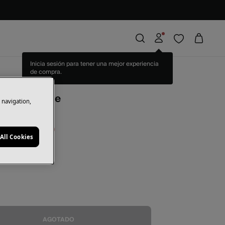
Inicia sesión para tener una mejor experiencia
de compra.
Acqua Dolce
e navigation,
orras
16,01 €
20
All Cookies
l
AGOTADO