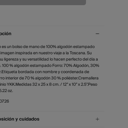
pción
h es un bolso de mano de 100% algodón estampado
imagen inspirada en nuestro viaje a la Toscana. Su
su ligereza y su versatilidad lo hacen perfecto del día a
e. 100 % algodón estampado Forro: 70% Algodón, 30%
er.Etiqueta bordada con nombre y coordenada de
rro interior de 70 % algodón 30 % poliéster.Cremallera
nio YKK.Medidas 32 x 25 x 8 cm. / 12” x 10” x 2.5”.Peso
5.22 oz.
10726
ición y cuidados