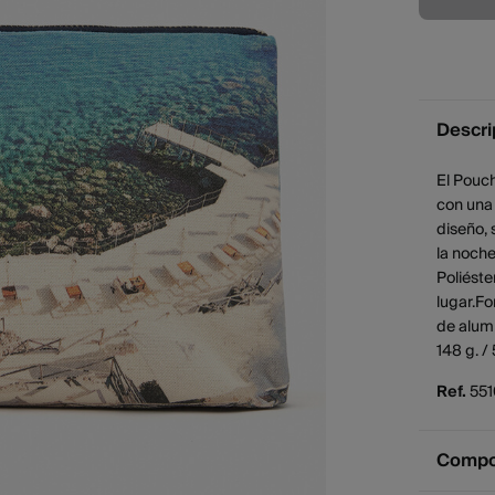
Descri
El Pouc
con una 
diseño, 
la noch
Poliést
lugar.Fo
de alumi
148 g. / 
Ref.
55
Compos