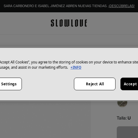
SARA CARBONERO E ISABEL JIMÉNEZ ABREN NUEVAS TIENDAS.
¡DESCÚBRELAS!
Zubi
Pouch 
“Accept All Cookies”, you agree to the storing of cookies on your device to enhance sit
 usage, and assist in our marketing efforts.
+INFO
63,99 €
80,00 €
Ah
 Settings
Reject All
Accept 
Color:
Azu
Talla:
U