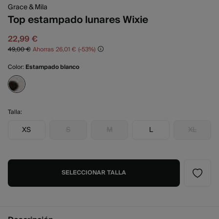
Grace & Mila
Top estampado lunares Wixie
22,99 €
49,00 €
Ahorras
26,01 €
53
Color:
Estampado blanco
Talla:
XS
S
M
L
XL
SELECCIONAR TALLA