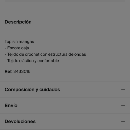
Descripción
Top sin mangas
- Escote caja
- Tejido de crochet con estructura de ondas
- Tejido elástico y confortable
Ref.
3433016
Composición y cuidados
Composición
Envío
80%
poliéster
,
20%
algodón
¡GRATIS!
Envío a tienda
Devoluciones
Cuidados
2 - 4 días.