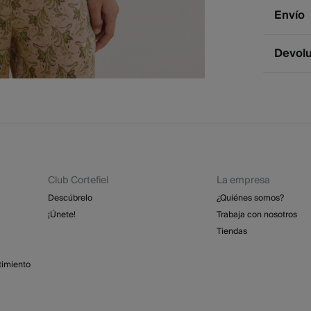
Compos
Envío
50%
pol
Env
Devol
2 - 
* Ce
Dispone
cualquie
St
2 - 
Esp
Dev
GRA
Club Cortefiel
La empresa
Re
St
Descúbrelo
¿Quiénes somos?
4 - 
¡Únete!
Trabaja con nosotros
Isl
Tiendas
GRA
timiento
Días labo
abonar lo
función d