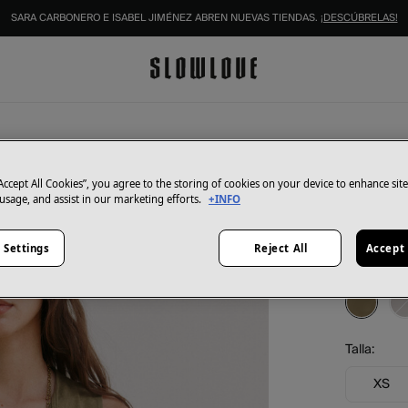
SARA CARBONERO E ISABEL JIMÉNEZ ABREN NUEVAS TIENDAS.
¡DESCÚBRELAS!
Hoss Intro
Mireia
“Accept All Cookies”, you agree to the storing of cookies on your device to enhance sit
 usage, and assist in our marketing efforts.
+INFO
24,00 €
49,00 €
Ah
 Settings
Reject All
Accept 
Color:
Kak
Talla:
XS