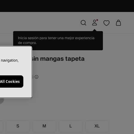
pia
. Camiseta sin mangas tapeta
e navigation,
orras
25,00 €
51
All Cookies
i
S
M
L
XL