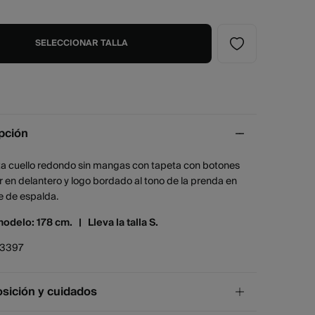
SELECCIONAR TALLA
pción
a cuello redondo sin mangas con tapeta con botones
 en delantero y logo bordado al tono de la prenda en
e de espalda.
modelo: 178 cm. |
Lleva la talla S.
13397
ición y cuidados