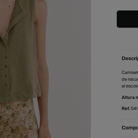
Descri
Camiset
de nácar
el escot
Altura 
Ref.
54
Compos