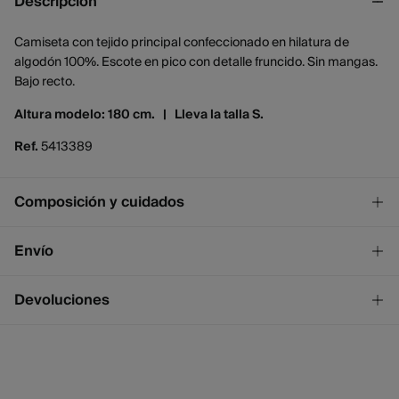
Descripción
Camiseta con tejido principal confeccionado en hilatura de
algodón 100%. Escote en pico con detalle fruncido. Sin mangas.
Bajo recto.
Altura modelo: 180 cm. |
Lleva la talla S.
Ref.
5413389
Composición y cuidados
Composición
Envío
100%
algodón
¡GRATIS!
Envío a tienda
Devoluciones
2 - 4 días.
* Ceuta y Melilla excluídas.
Dispones de
un mes
para realizar tu devolución a través de
cualquiera de los siguientes métodos:
Standard
2 - 4 días.