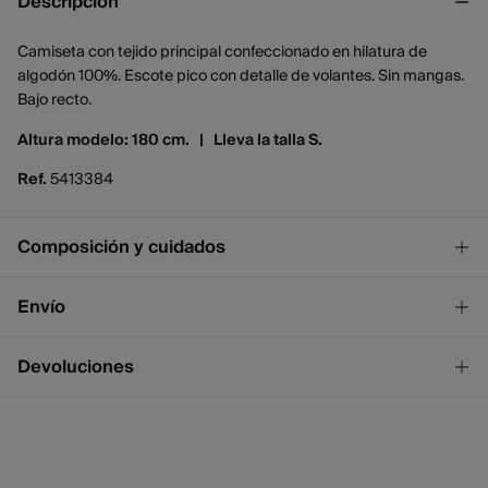
Descripción
Camiseta con tejido principal confeccionado en hilatura de
algodón 100%. Escote pico con detalle de volantes. Sin mangas.
Bajo recto.
Altura modelo: 180 cm. |
Lleva la talla S.
Ref.
5413384
Composición y cuidados
Composición
Envío
100%
algodón
¡GRATIS!
Envío a tienda
Devoluciones
2 - 4 días.
* Ceuta y Melilla excluídas.
Dispones de
un mes
para realizar tu devolución a través de
cualquiera de los siguientes métodos:
Standard
2 - 4 días.