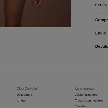
Ref.
34
Compos
Compos
Envío
100%
a
Env
Devol
2 - 
* Ce
Dispone
cualquie
St
2 - 
Esp
Dev
GRA
Club Cortefiel
La empresa
Re
St
Descúbrelo
¿Quiénes somos?
4 - 
¡Únete!
Trabaja con nosotros
Tiendas