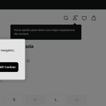
Inicia sesión para tener una mejor experiencia
de compra.
eta estampada
e navigation,
rras
21,00 €
70
All Cookies
icolor
S
M
L
XL