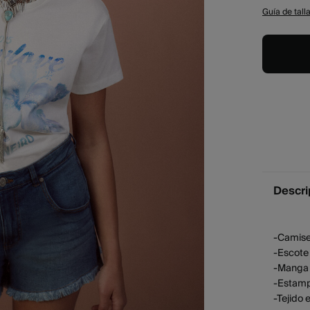
Guía de tall
Descri
-Camise
-Escote
-Manga 
-Estamp
-Tejido 