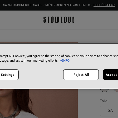
SARA CARBONERO E ISABEL JIMÉNEZ ABREN NUEVAS TIENDAS.
¡DESCÚBRELAS!
Slowlove
Camis
“Accept All Cookies”, you agree to the storing of cookies on your device to enhance sit
 usage, and assist in our marketing efforts.
+INFO
8,99 €
29,99 €
Aho
 Settings
Reject All
Accept 
Color:
Mult
Talla:
XS