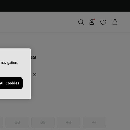
a plana tiras
e navigation,
rras
50,00 €
71
All Cookies
rón
38
39
40
41