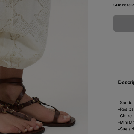
Guía de tall
Descri
-Sandali
-Realiza
-Cierre 
-Mini ta
-Suela d