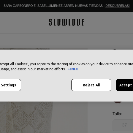
SARA CARBONERO E ISABEL JIMÉNEZ ABREN NUEVAS TIENDAS.
¡DESCÚBRELAS!
Slowlove
Sandali
“Accept All Cookies”, you agree to the storing of cookies on your device to enhance sit
19,99 €
 usage, and assist in our marketing efforts.
+INFO
69,99 €
Aho
 Settings
Reject All
Accept 
Color:
Mar
Talla:
37